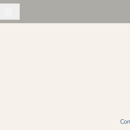
Dela sidan
KARRIÄRMENY
Con